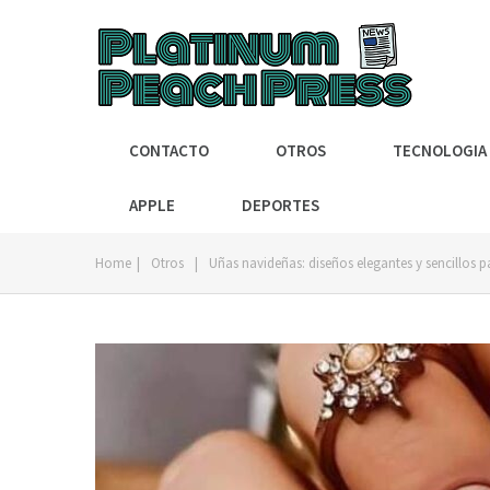
CONTACTO
OTROS
TECNOLOGIA
APPLE
DEPORTES
Home
|
Otros
|
Uñas navideñas: diseños elegantes y sencillos 