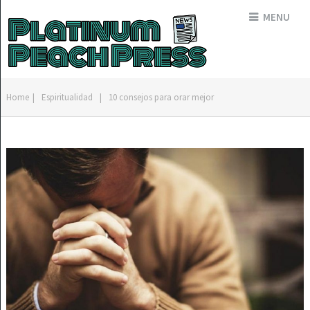
MENU
Home
|
Espiritualidad
|
10 consejos para orar mejor