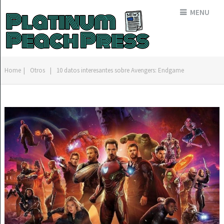
MENU
Home
|
Otros
|
10 datos interesantes sobre Avengers: Endgame