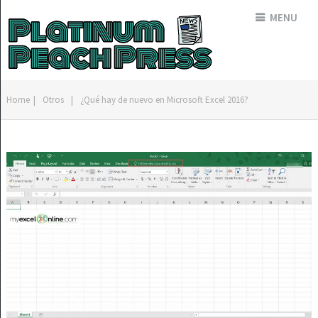
MENU
Home
|
Otros
|
¿Qué hay de nuevo en Microsoft Excel 2016?