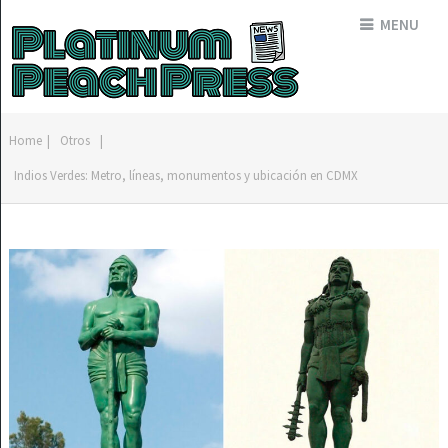
MENU
Home
|
Otros
|
Indios Verdes: Metro, líneas, monumentos y ubicación en CDMX